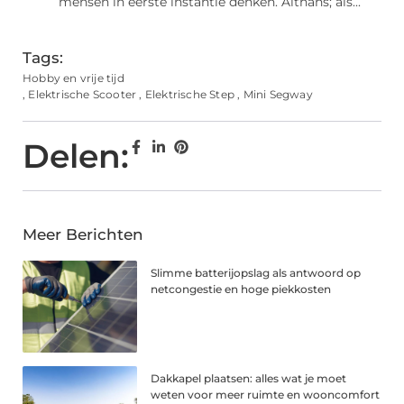
mensen in eerste instantie denken. Althans; als...
Tags:
Hobby en vrije tijd
,
Elektrische Scooter
,
Elektrische Step
,
Mini Segway
Delen:
Meer Berichten
Slimme batterijopslag als antwoord op
netcongestie en hoge piekkosten
Dakkapel plaatsen: alles wat je moet
weten voor meer ruimte en wooncomfort