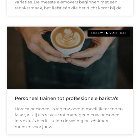
variaties. De meeste e-smokers beginnen met een
tabakssmaak, het liefst één die het dicht komt bij de
HOBBY EN VRIJE TIJD
Personeel trainen tot professionele barista’s
Horeca personeel is tegenwoordig moeilijk te vinden.
Maar, als jij als restaurant manager nieuw personeel
iets extra’s biedt, zullen de weinig beschikbare
mensen voor jouw