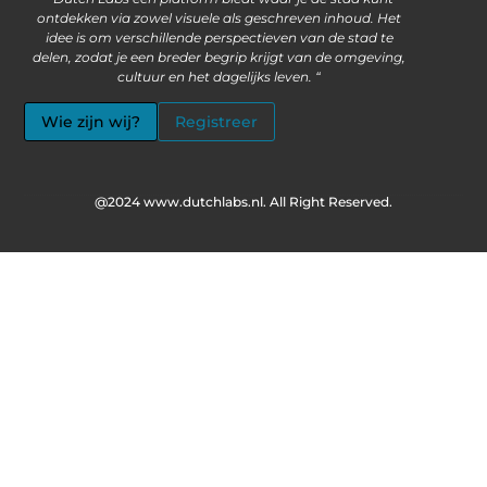
ontdekken via zowel visuele als geschreven inhoud. Het
idee is om verschillende perspectieven van de stad te
delen, zodat je een breder begrip krijgt van de omgeving,
cultuur en het dagelijks leven. “
Wie zijn wij?
Registreer
@2024 www.dutchlabs.nl. All Right Reserved.