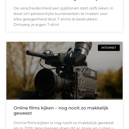
De verscheidenheid aan sjablonen stelt zelfs leken in
staat om persoonlijke kunstwerken te maken voor
elke gelegenheid door T-shirts te bedrukken.
Ontwerp je eigen T-shirt
INTERNET
Online films kijken – nog nooit zo makkelijk
geweest
Online films kijken is nog nooit zo makkelijk geweest
als in 2019. Vele mensen doen dit al, maar wij zullen u