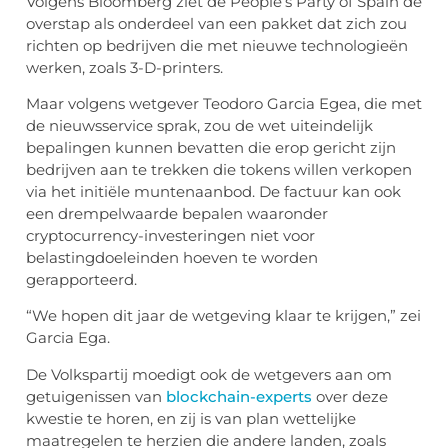
Volgens Bloomberg ziet de People’s Party of Spain de
overstap als onderdeel van een pakket dat zich zou
richten op bedrijven die met nieuwe technologieën
werken, zoals 3-D-printers.
Maar volgens wetgever Teodoro Garcia Egea, die met
de nieuwsservice sprak, zou de wet uiteindelijk
bepalingen kunnen bevatten die erop gericht zijn
bedrijven aan te trekken die tokens willen verkopen
via het initiële muntenaanbod. De factuur kan ook
een drempelwaarde bepalen waaronder
cryptocurrency-investeringen niet voor
belastingdoeleinden hoeven te worden
gerapporteerd.
“We hopen dit jaar de wetgeving klaar te krijgen,” zei
Garcia Ega.
De Volkspartij moedigt ook de wetgevers aan om
getuigenissen van
blockchain-experts
over deze
kwestie te horen, en zij is van plan wettelijke
maatregelen te herzien die andere landen, zoals