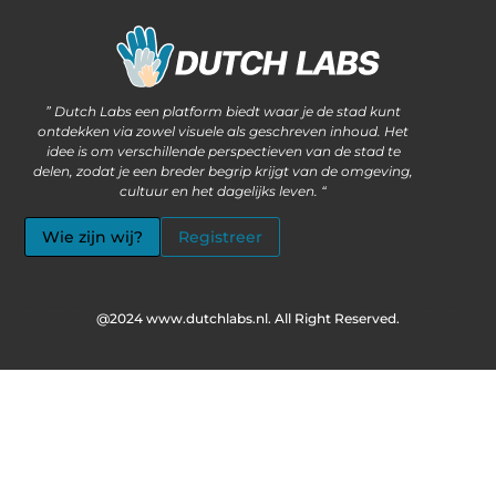
Waarom steeds meer ondernemers kiezen voor het kopen van backlinks
Wat als jouw website méér kan dan alleen informatie delen?
” Dutch Labs een platform biedt waar je de stad kunt
ontdekken via zowel visuele als geschreven inhoud. Het
idee is om verschillende perspectieven van de stad te
delen, zodat je een breder begrip krijgt van de omgeving,
cultuur en het dagelijks leven. “
Wie zijn wij?
Registreer
@2024 www.dutchlabs.nl. All Right Reserved.