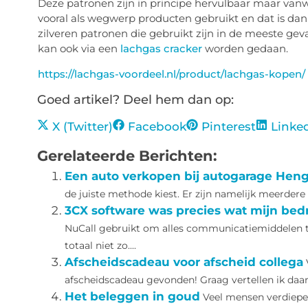
Deze patronen zijn in principe hervulbaar maar va
vooral als wegwerp producten gebruikt en dat is dan 
zilveren patronen die gebruikt zijn in de meeste geva
kan ook via een
lachgas cracker
worden gedaan.
https://lachgas-voordeel.nl/product/lachgas-kopen/
Goed artikel? Deel hem dan op:
X (Twitter)
Facebook
Pinterest
Linke
Gerelateerde Berichten:
Een auto verkopen bij autogarage Hen
de juiste methode kiest. Er zijn namelijk meerdere
3CX software was precies wat mijn bedr
NuCall gebruikt om alles communicatiemiddelen te
totaal niet zo....
Afscheidscadeau voor afscheid collega
afscheidscadeau gevonden! Graag vertellen ik daar 
Het beleggen in goud
Veel mensen verdiepen