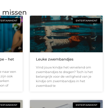
g missen
TERTAINMENT
ENTERTAINMENT
pe – het
Leuke zwembandjes
Vind jouw kindje het vervelend om
je naar een
zwembandjes te dragen? Toch is het
zijn ook
belangrijk voor de veiligheid van je
parken
kindje om zwembandjes in het
oon of
zwembad te
TERTAINMENT
ENTERTAINMENT