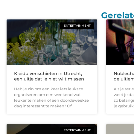
Gerelat
ENTERTAINMENT
Kleiduivenschieten in Utrecht,
Noblecha
een uitje dat je niet wilt missen
de ulti
Heb je zin om een keer iets leuks te
Als je ser
organiseren om een weekend wat
weet je d
leuker te maken of een doordeweekse
zo belangr
dag interessant te maken? Of
je gebruikt
ENTERTAINMENT