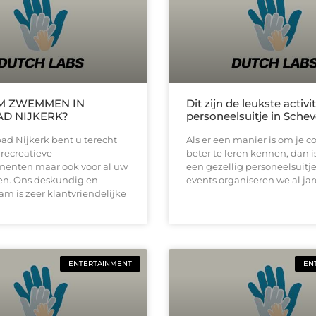
 ZWEMMEN IN
Dit zijn de leukste activi
D NIJKERK?
personeelsuitje in Sche
ad Nijkerk bent u terecht
Als er een manier is om je co
 recreatieve
beter te leren kennen, dan i
nten maar ook voor al uw
een gezellig personeelsuitje. 
n. Ons deskundig en
events organiseren we al ja
am is zeer klantvriendelijke
ENTERTAINMENT
EN