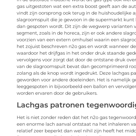
gas uitgestoten wat een extra boost geeft aan de auto
vindt zijn oorsprong ook terug in de huishoudelijke
slagroomspuit die je gewoon in de supermarkt kunt 
dan gespoten wordt. Dit zijn de wegwerp varianten 
segment, zoals in de horeca, zijn er ook andere slag
voorzien van een extern omhulsel waarin een slagro
het zojuist beschreven n2o gas en wordt wanneer d
waardoor het drijfgas in het onder druk staande ged
vervolgens voor zorgt dat door de ontstane druk ove
van de slagroomspuit bevat dan gecomprimeerd roo
zolang als de knop wordt ingedrukt. Deze lachgas pa
geworden voor andere doeleinden. Het is namelijk 
leeggespoten in bijvoorbeeld een ballon en vervolge
worden ervaren door de gebruikers.
Lachgas patronen tegenwoordi
Het is niet zonder reden dat het n2o gas tegenwoo
een enorme lach aanval ontstaat na het inhaleren v
relatief zeer beperkt dan wel nihil zijn heeft het mi