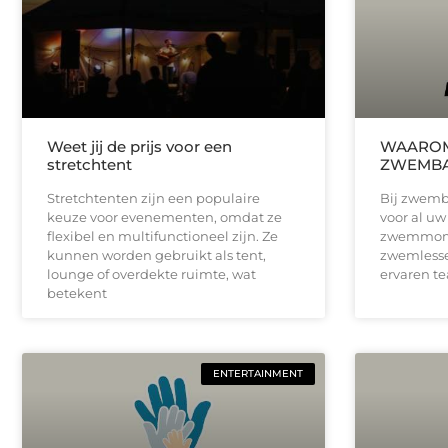
Weet jij de prijs voor een
WAAROM
stretchtent
ZWEMBA
Stretchtenten zijn een populaire
Bij zwemb
keuze voor evenementen, omdat ze
voor al uw
flexibel en multifunctioneel zijn. Ze
zwemmome
kunnen worden gebruikt als tent,
zwemlesse
lounge of overdekte ruimte, wat
ervaren te
betekent
ENTERTAINMENT