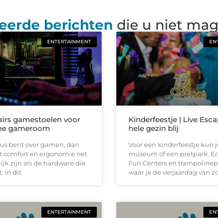
eerde berichten
die u niet ma
ENTERTAINMENT
EN
irs gamestoelen voor
Kinderfeestje | Live Esca
eme gameroom
hele gezin blij
ieus bent over gamen, dan
Voor een kinderfeestje kun 
at comfort en ergonomie net
museum of een pretpark. Er 
ijk zijn als de hardware die
Fun Centers en trampoline
. In dit
waar je de verjaardag van z
ENTERTAINMENT
EN