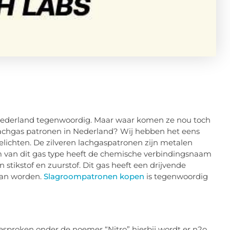
n Nederland tegenwoordig. Maar waar komen ze nou toch
lachgas patronen in Nederland? Wij hebben het eens
elichten. De zilveren lachgaspatronen zijn metalen
m van dit gas type heeft de chemische verbindingsnaam
 stikstof en zuurstof. Dit gas heeft een drijvende
kan worden.
Slagroompatronen kopen
is tegenwoordig
besproken onder de noemer “Nitro” hierbij wordt er n2o