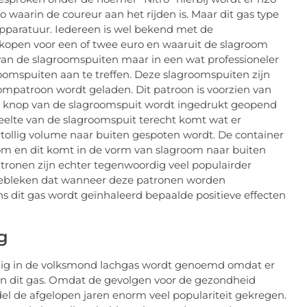
 waarin de coureur aan het rijden is. Maar dit gas type
 apparatuur. Iedereen is wel bekend met de
kopen voor een of twee euro en waaruit de slagroom
van de slagroomspuiten maar in een wat professioneler
roomspuiten aan te treffen. Deze slagroomspuiten zijn
ompatroon wordt geladen. Dit patroon is voorzien van
e knop van de slagroomspuit wordt ingedrukt geopend
eelte van de slagroomspuit terecht komt wat er
rtollig volume naar buiten gespoten wordt. De container
m en dit komt in de vorm van slagroom naar buiten
tronen zijn echter tegenwoordig veel populairder
gebleken dat wanneer deze patronen worden
ns dit gas wordt geïnhaleerd bepaalde positieve effecten
g
rdig in de volksmond lachgas wordt genoemd omdat er
an dit gas. Omdat de gevolgen voor de gezondheid
ddel de afgelopen jaren enorm veel populariteit gekregen.