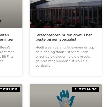
teiten
Stretchtenten huren doet u het
veningen
beste bij een specialist
llega’s
Heeft u een belangrijk evenement op
s dat met
de planning staan? Of heeft u een
Bij Flitz-
bijzondere gelegenheid die groots
ren
gevierd mag worden? Of u nu als
particulier
TERTAINMENT
ENTERTAINMENT