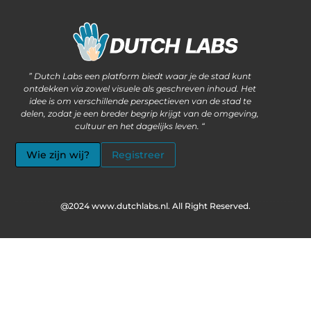
Waarom steeds meer ondernemers kiezen voor het kopen van backlinks
Wat als jouw website méér kan dan alleen informatie delen?
” Dutch Labs een platform biedt waar je de stad kunt
ontdekken via zowel visuele als geschreven inhoud. Het
idee is om verschillende perspectieven van de stad te
delen, zodat je een breder begrip krijgt van de omgeving,
cultuur en het dagelijks leven. “
Wie zijn wij?
Registreer
@2024 www.dutchlabs.nl. All Right Reserved.